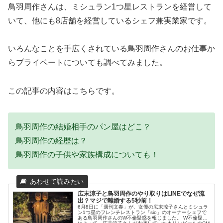
鳥羽周作さんは、ミシュラン1つ星レストランを経営して
いて、他にも8店舗を経営しているシェフ兼実業家です。
いろんなことを手広くされている鳥羽周作さんのお仕事か
らプライベートについても調べてみました。
この記事の内容はこちらです。
鳥羽周作の結婚相手のパン屋はどこ？
鳥羽周作の経歴は？
鳥羽周作の子供や家族構成についても！
広末涼子と鳥羽周作のやり取りはLINEでなぜ流
出？マジで離婚する5秒前！
6月8日に「週刊文春」が、女優の広末涼子さんとミシュラ
ン1つ星のフレンチレストラン「sio」のオーナーシェフで
ある鳥羽周作さんのW不倫疑惑を報じました。 W不倫疑惑