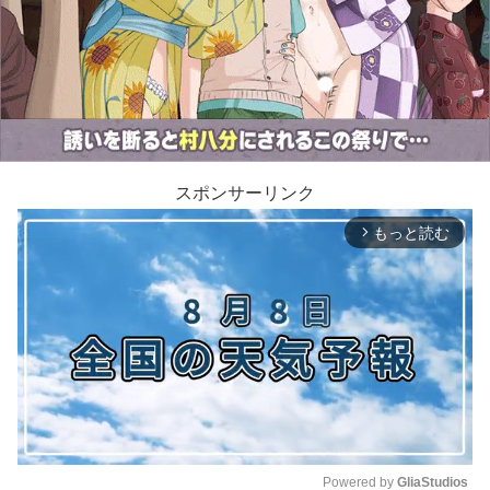
スポンサーリンク
もっと読む
arrow_forward_ios
Powered by 
GliaStudios