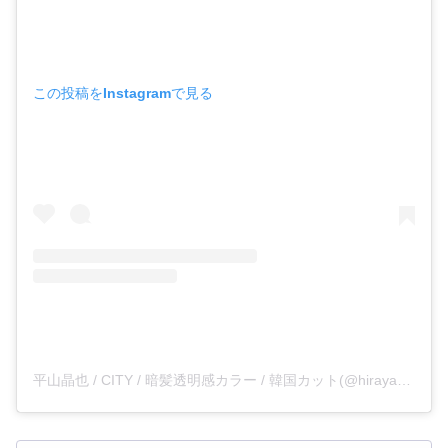
この投稿をInstagramで見る
平山晶也 / CITY / 暗髪透明感カラー / 韓国カット(@hirayama_masaya29)がシェアした投稿