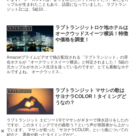
ップルが生まれたこともあり、話題になっていました。 ラブトラン
ジット2には、5組10...
ラブトランジットロケ地ホテルは
ラブトランジット
オークウッドスイーツ横浜！特徴
や価格を調査！
Amazonプライムビデオで独占配信される「ラブトランジット」の滞
在ホテルが『オークウッドスイーツ横浜』と特定されました！ 5組の
元カップルがホカンス生活を送っているのですが、とても素敵なホテ
ルですよね。 オークウッドス...
ラブトランジット マサシの歌は
ラブトランジット
サヨナラCOLOR！タイミングど
うなの？
ラブトランジット エピソード6でマサシがギターで弾き語りをしたの
ですが、このタイミングでその曲歌う？という声が視聴者から上がっ
ています。 マサシが歌った「サヨナラCOLOR」という曲についての
紹介と、選曲や歌ったタイミングがど...