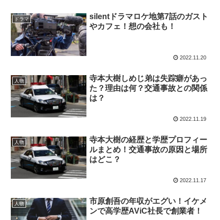
silentドラマロケ地第7話のガスト
ドラマ
やカフェ！想の会社も！
2022.11.20
寺本大樹しめじ弟は失踪癖があっ
人物
た？理由は何？交通事故との関係
は？
2022.11.19
寺本大樹の経歴と学歴プロフィー
人物
ルまとめ！交通事故の原因と場所
はどこ？
2022.11.17
市原創吾の年収がエグい！イケメ
人物
ンで高学歴AViC社長で創業者！