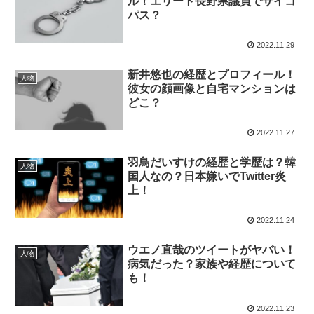
ル！エリート長野県議員でサイコ
パス？
2022.11.29
新井悠也の経歴とプロフィール！
人物
彼女の顔画像と自宅マンションは
どこ？
2022.11.27
羽鳥だいすけの経歴と学歴は？韓
人物
国人なの？日本嫌いでTwitter炎
上！
2022.11.24
ウエノ直哉のツイートがヤバい！
人物
病気だった？家族や経歴について
も！
2022.11.23