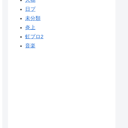
人物
日プ
未分類
炎上
虹プロ2
音楽