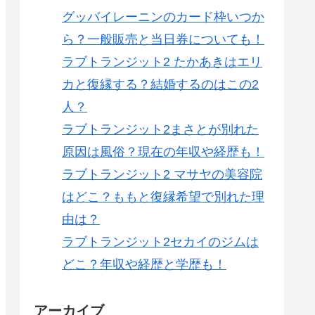
グッバイレーニンのカード枠いつか
ら？一般販売と当日券についても！
ラブトランジット2 たかあきはエリ
カと復縁する？結婚するのはこの2
人？
ラブトランジット2まさとが別れた
原因は風俗？現在の年収や経歴も！
ラブトランジット2 マサヤの美容院
はどこ？ももと復縁希望で別れた理
由は？
ラブトランジット2セカイのジムは
どこ？年収や経歴と学歴も！
アーカイブ