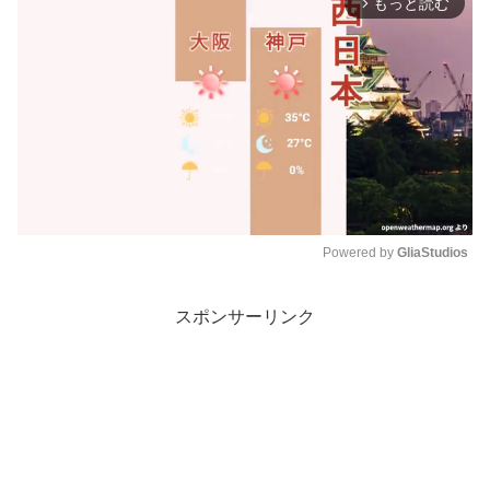
もっと読む
arrow_forward_ios
Powered by 
GliaStudios
M
スポンサーリンク
u
t
e