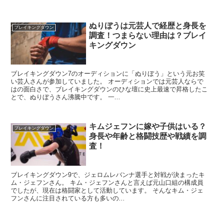
ぬりぼうは元芸人で経歴と身長を
ブレイキングダウン
調査！つまらない理由は？ブレイ
キングダウン
ブレイキングダウン7のオーディションに「ぬりぼう」という元お笑
い芸人さんが参加していました。 オーディションでは元芸人ならで
はの面白さで、ブレイキングダウンのひな壇に史上最速で昇格したこ
とで、ぬりぼうさん沸騰中です。 一...
キムジェフンに嫁や子供はいる？
ブレイキングダウン
身長や年齢と格闘技歴や戦績を調
査！
ブレイキングダウン9で、ジェロムレバンナ選手と対戦が決まったキ
ム・ジェフンさん。 キム・ジェフンさんと言えば元山口組の構成員
でしたが、現在は格闘家として活動しています。 そんなキム・ジェ
フンさんに注目されている方も多いの...