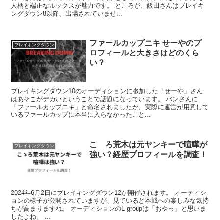
人柄と端正なルックスが魅力です。 ところが、飯田さんはブレイキ
ングダウン8以降、出場されていませ...
ファールカップニキ せーやのプ
ブレイキングダウン
ロフィールと大きさはどのくら
い？
ブレイキングダウン10のオーディションに参加した「せーや」さん
はあそこがデカいということで話題になっています。 バンさんに
「ファールカップニキ」と命名されましたが、実際に運営が用意して
いるファールカップに本当に入らなかったこと...
こゝろ荒木は元ヤンキーで喧嘩が
ブレイキングダウン
強い？経歴プロフィールを調査！
2024年6月2日にブレイキングダウン12が開催されます。 オーディシ
ョンの様子が公開されていますが、見ていると本戦への楽しみな気持
ちが高まりますね。 オーディションのL groupは「おやっ」と思いま
したよね。 ...