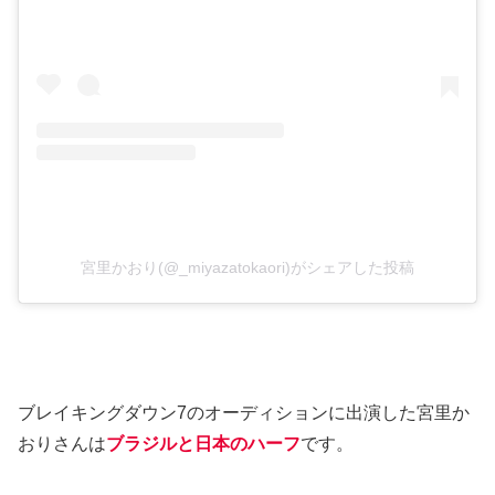
宮里かおり(@_miyazatokaori)がシェアした投稿
ブレイキングダウン7のオーディションに出演した宮里か
おりさんは
ブラジルと日本のハーフ
です。