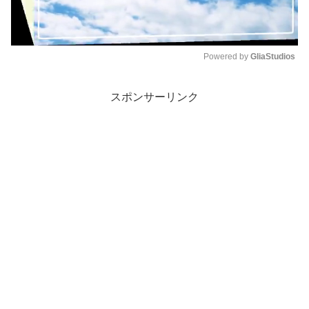
Powered by 
GliaStudios
M
スポンサーリンク
u
t
e