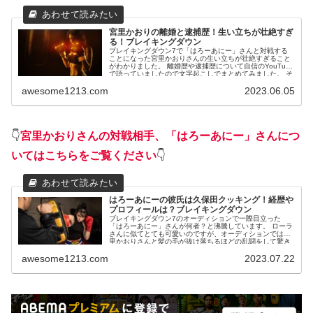
宮里かおりの離婚と逮捕歴！生い立ちが壮絶すぎ
る！ブレイキングダウン
ブレイキングダウン7で「はろーあにー」さんと対戦する
ことになった宮里かおりさんの生い立ちが壮絶すぎること
がわかりました。 離婚歴や逮捕歴について自信のYouTube
で語っていましたので文字起こしでまとめてみました。 そ
の...
awesome1213.com
2023.06.05
👇
宮里かおりさんの対戦相手、「はろーあにー」さんにつ
いてはこちらをご覧ください
👇
はろーあにーの彼氏は久保田クッキング！経歴や
プロフィールは？ブレイキングダウン
ブレイキングダウン7のオーディションで一際目立った
「はろーあにー」さんが何者？と沸騰しています。 ローラ
さんに似てとても可愛いのですが、オーディションでは宮
里かおりさんと髪の毛が抜け落ちるほどの乱闘をして驚き
ました。 そ...
awesome1213.com
2023.07.22