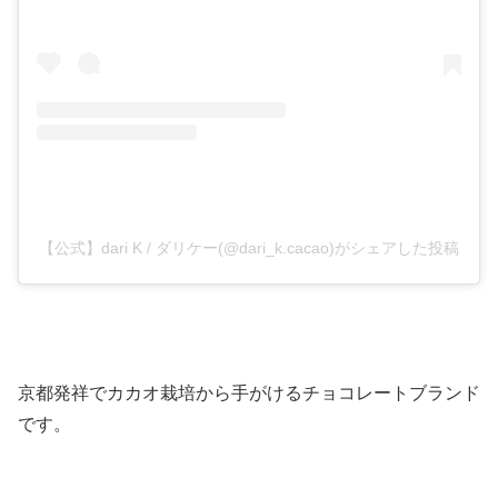
【公式】dari K / ダリケー(@dari_k.cacao)がシェアした投稿
京都発祥でカカオ栽培から手がけるチョコレートブランド
です。