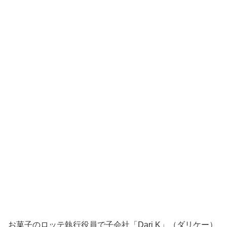
お菓子のロッテ執行役員で子会社「Dari K」（ダリケー）