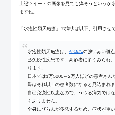
上記ツイートの画像を見ても痒そうというか
ますね。
「水疱性類天疱瘡」の病状は以下、引用させ
水疱性類天疱瘡は、
かゆみ
の強い赤い斑点
己免疫性疾患です。高齢者に多くみられ
ります。
日本では1万5000～2万人ほどの患者さ
際はそれ以上の患者数になると見込まれ
自己免疫性疾患なので、うつる病気では
もありません。
全身にびらんが多発するため、症状が重