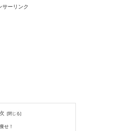
ンサーリンク
次
痩せ！