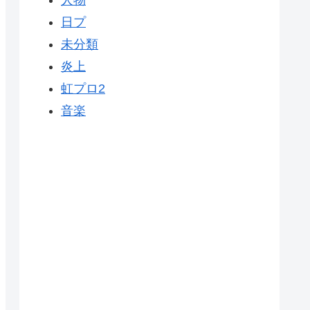
人物
日プ
未分類
炎上
虹プロ2
音楽