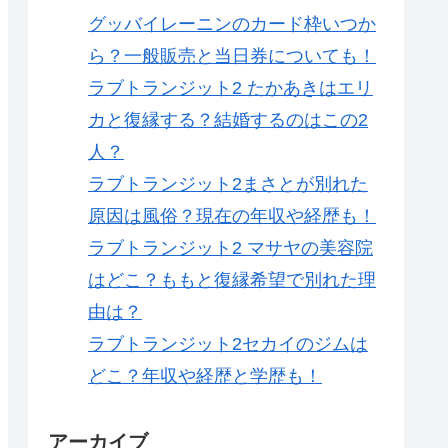
グッバイレーニンのカード枠いつか
ら？一般販売と当日券についても！
ラブトランジット2 たかあきはエリ
カと復縁する？結婚するのはこの2
人？
ラブトランジット2まさとが別れた
原因は風俗？現在の年収や経歴も！
ラブトランジット2 マサヤの美容院
はどこ？ももと復縁希望で別れた理
由は？
ラブトランジット2セカイのジムは
どこ？年収や経歴と学歴も！
アーカイブ