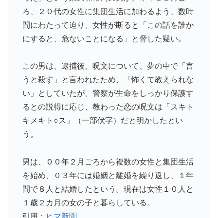
ろ、２０代の女性に集団生活に加わるよう、数時
間にわたって迫り、女性が断ると「この話を誰か
にすると、危ないことになる」と脅した疑い。
この男は、逮捕後、呪文について、夢の中で「言
うと殺す」と言われたため、「怖くて教えられな
い」としていたが、警察が生命をしっかり保護す
るとの説得に応じ、教わった恋の呪文は「スキト
キメキト○ス」（一部伏字）だと明かしたとい
う。
男は、００年２月ごろから複数の女性と集団生活
を始め、０３年には婚姻と離婚を繰り返し、１年
間で８人と結婚したという。現在は女性１０人と
１歳２カ月の女の子と暮らしている。
引用：
ヒマ新聞