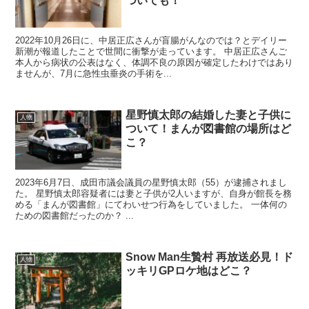
ついても！
2022年10月26日に、中居正広さんが盲腸がんなのでは？とデイリー
新潮が報道したことで世間に衝撃が走っています。 中居正広さんご
本人から病状の公表はなく、体調不良の原因が確定したわけではあり
ませんが、7月に急性虫垂炎の手術を...
星野慎太郎の結婚した妻と子供に
人物
ついて！まんが図書館の場所はど
こ？
2023年6月7日、成田市議会議員の星野慎太郎（55）が逮捕されまし
た。 星野慎太郎容疑者には妻と子供が2人いますが、自身が館長を務
める「まんが図書館」にてわいせつ行為をしていました。 一体何の
ための図書館だったのか？ ...
Snow Man生贄村 再放送必見！ド
人物
ッキリGPロケ地はどこ？