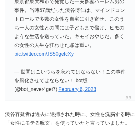
東京都東大和市で発覚した一夫多妻ハーレム男の
事件。当時57歳だった渋谷博仁は、マインドコン
トロールで多数の女性を自宅に引き寄せ、このう
ち一人の女性との間には子どもまで儲け、ヒモの
ような生活を送っていた。キモイおやじだ。多く
の女性の人生を狂わせた罪は重い。
pic.twitter.com/JS50gelcXy
— 世間はこいつらを忘れてはならない！この事件
を風化させてはならない！ bot版
(@bot_never4get7)
February 6, 2023
渋谷容疑者は過去に逮捕された時に、女性を洗脳する時に
「女性にモテる呪文」を使っていたと言っていました。