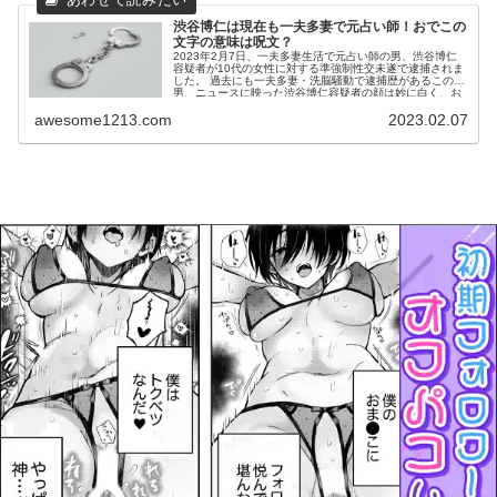
渋谷博仁は現在も一夫多妻で元占い師！おでこの
文字の意味は呪文？
2023年2月7日、一夫多妻生活で元占い師の男、渋谷博仁
容疑者が10代の女性に対する準強制性交未遂で逮捕されま
した。 過去にも一夫多妻・洗脳騒動で逮捕歴があるこの
男、ニュースに映った渋谷博仁容疑者の顔は妙に白く、お
でこに呪文の...
awesome1213.com
2023.02.07