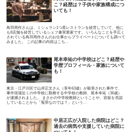
こ？経歴は？子供や家族構成につ
いても！
鳥羽周作さんは、ミシュラン1つ星レストランを経営していて、他に
も8店舗を経営しているシェフ兼実業家です。 いろんなことを手広く
されている鳥羽周作さんのお仕事からプライベートについても調べて
みました。 この記事の内容はこち...
尾本幸祐の中学校はどこ？経歴や
人物
学歴プロフィール・家族について
も！
東京・江戸川区で山岸正文さん（享年63歳）が殺害された事件で、
事件現場近くの中学校に勤務する中学校の教師、尾本幸祐（36歳）
が逮捕されました。 まさかの中学校教師ということや、容疑を否認
していることから「冤罪なのでは？」という...
中居正広が入院した病院はどこ？
人物
過去の病気や支援していた病院に