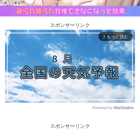
スポンサーリンク
もっと読む
arrow_forward_ios
Powered by 
GliaStudios
M
スポンサーリンク
u
t
e