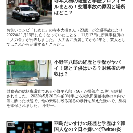
寺本大樹の経歴と学歴プロフィー
人物
ルまとめ！交通事故の原因と場所
はどこ？
お笑いコンビ「しめじ」の寺本大樹さん（23歳）が交通事故により
2022年11月13日に亡くなっていたことを、11月17日に所属事務所の
「人力舎」が公表しました。 人力舎に所属してから4年と、芸人とし
てはこれから活躍するところだ...
小野平八郎の経歴と学歴がヤバ
人物
イ！嫁と子供はいる？財務省の年
収は？
財務省の総括審議官である小野平八郎（56）が警視庁に現行犯逮捕
されました。 2022年5月20日午前0時半ごろ東急田園都市線の車内で
酒に酔った状態で、他の乗客に殴る蹴るの暴行を加えた疑いで、身柄
を確保されました。 小野平...
羽鳥だいすけの経歴と学歴は？韓
人物
国人なの？日本嫌いでTwitter炎