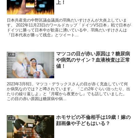
上！
日本共産党の中野区議会議員の羽鳥だいすけさんが大炎上していま
す。 2022年11月23日のワールドカップ「ドイツVS日本」戦で日本が
ドイツに勝って日本中が歓喜に湧いている中、羽鳥だいすけさんは
『日本代表が勝って残念』とツイート...
マツコの目が赤い原因は？糖尿病
人物
や病気のサイン？血液検査は正常
値！
2023年3月8日、マツコ・デラックスさんの目が赤く充血していて何
か病気なのでは？と噂されています。 「この2年ぐらい治ったり、出
たりの繰り返しよ」と『月曜から夜更かし』でも話していました。
この目の赤い原因は糖尿病や病...
ホモサピの不倫相手は19歳！嫁の
人物
顔画像や子どもはいる？