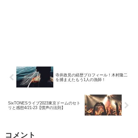
寺井政見の経歴プロフィール！木村隆二
を捕まえたもう1人の漁師！
SixTONESライブ2023東京ドームのセト
リと感想4/21-23【慣声の法則】
コメント