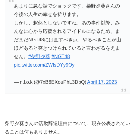
あまりに急な話でショックです。柴野夕葵さんの
今後の人生の幸せを祈ります。
しかし、釈然としないですね。あの事件以降、み
んなに心から応援されるアイドルになるため、ま
だまだNGT48には直すべき点、やるべきことが山
ほどあると突きつけられていると言わざるをえま
せん。
#柴野夕葵
#NGT48
pic.twitter.com/ZWfsDYy9Oy
— n.f.o.k (@7xB6EXouPhL3DbQ)
April 17, 2023
柴野夕葵さんの活動辞退理由について、現在公表されてい
ることは何もありません。