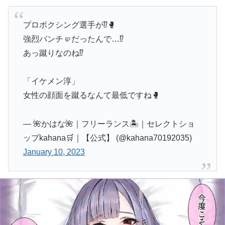
プロボクシング選手が⁉️🥊
強烈パンチ🤛だったんで…⁉️
あっ蹴りなのね⁉️
「イケメン淳」
女性の顔面を蹴るなんて最低ですね🥊
— 🌺かはな🌺｜フリーランス🏝｜セレクトショ
ップkahana🛒｜【公式】 (@kahana70192035)
January 10, 2023