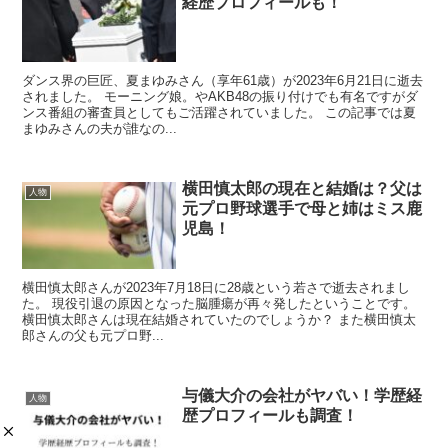
経歴プロフィールも！
ダンス界の巨匠、夏まゆみさん（享年61歳）が2023年6月21日に逝去
されました。 モーニング娘。やAKB48の振り付けでも有名ですがダ
ンス番組の審査員としてもご活躍されていました。 この記事では夏
まゆみさんの夫が誰なの...
横田慎太郎の現在と結婚は？父は
人物
元プロ野球選手で母と姉はミス鹿
児島！
横田慎太郎さんが2023年7月18日に28歳という若さで逝去されまし
た。 現役引退の原因となった脳腫瘍が再々発したということです。
横田慎太郎さんは現在結婚されていたのでしょうか？ また横田慎太
郎さんの父も元プロ野...
与儀大介の会社がヤバい！学歴経
人物
歴プロフィールも調査！