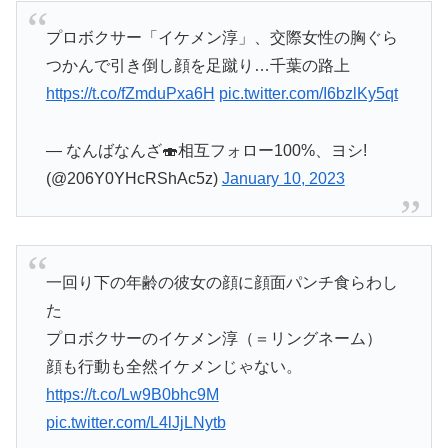
プロボクサー「イケメン淳」、交際女性の胸ぐら
つかんで引き倒し顔を足蹴り…千葉の路上
https://t.co/fZmduPxa6H
pic.twitter.com/I6bzlKy5qt
— なんばなんざ🍣相互フォロー100%、ヨシ!
(@206Y0YHcRShAc5z)
January 10, 2023
一回り下の年齢の彼女の顔に顔面パンチ食らわし
た
プロボクサーのイケメン淳（＝リングネーム）
顔も行動も全然イケメンじゃない。
https://t.co/Lw9B0bhc9M
pic.twitter.com/L4lJjLNytb