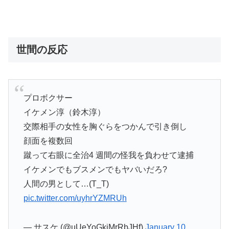
世間の反応
プロボクサー
イケメン淳（鈴木淳）
交際相手の女性を胸ぐらをつかんで引き倒し
顔面を複数回
蹴って右眼に全治4 週間の怪我を負わせて逮捕
イケメンでもブスメンでもヤバいだろ?
人間の男として…(T_T)
pic.twitter.com/uyhrYZMRUh
— サスケ (@uUeYoGkiMrRbJHf)
January 10,