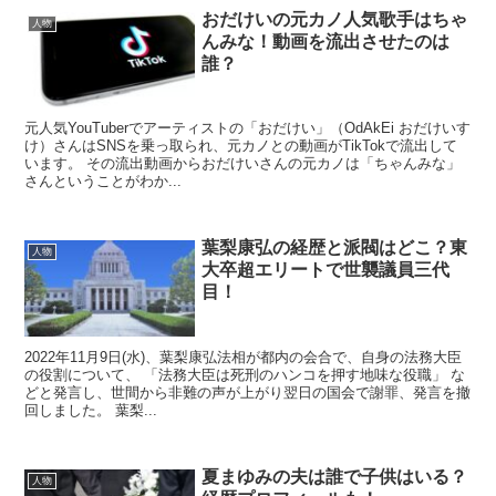
おだけいの元カノ人気歌手はちゃ
人物
んみな！動画を流出させたのは
誰？
元人気YouTuberでアーティストの「おだけい」（OdAkEi おだけいす
け）さんはSNSを乗っ取られ、元カノとの動画がTikTokで流出して
います。 その流出動画からおだけいさんの元カノは「ちゃんみな」
さんということがわか...
葉梨康弘の経歴と派閥はどこ？東
人物
大卒超エリートで世襲議員三代
目！
2022年11月9日(水)、葉梨康弘法相が都内の会合で、自身の法務大臣
の役割について、 「法務大臣は死刑のハンコを押す地味な役職」 な
どと発言し、世間から非難の声が上がり翌日の国会で謝罪、発言を撤
回しました。 葉梨...
夏まゆみの夫は誰で子供はいる？
人物