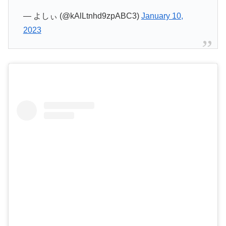
— よしぃ (@kAlLtnhd9zpABC3)
January 10,
2023