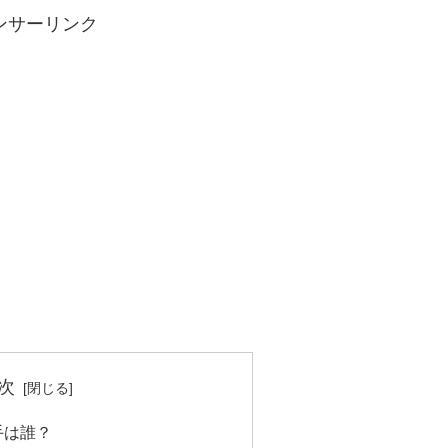
ンサーリンク
次
手は誰？