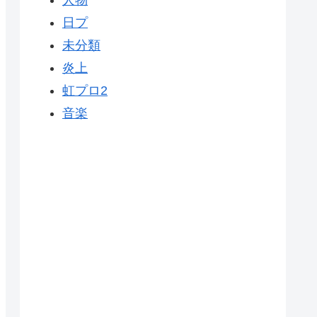
人物
日プ
未分類
炎上
虹プロ2
音楽