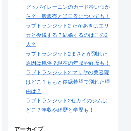
グッバイレーニンのカード枠いつか
ら？一般販売と当日券についても！
ラブトランジット2 たかあきはエリ
カと復縁する？結婚するのはこの2
人？
ラブトランジット2まさとが別れた
原因は風俗？現在の年収や経歴も！
ラブトランジット2 マサヤの美容院
はどこ？ももと復縁希望で別れた理
由は？
ラブトランジット2セカイのジムは
どこ？年収や経歴と学歴も！
アーカイブ