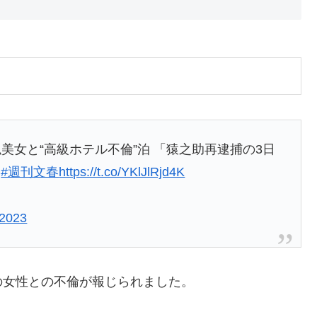
似美女と“高級ホテル不倫”泊 「猿之助再逮捕の3日
」
#週刊文春
https://t.co/YKlJlRjd4K
 2023
下の女性との不倫が報じられました。