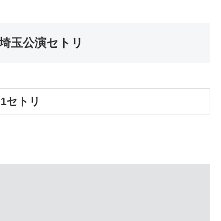
023埼玉公演セトリ
AY1セトリ