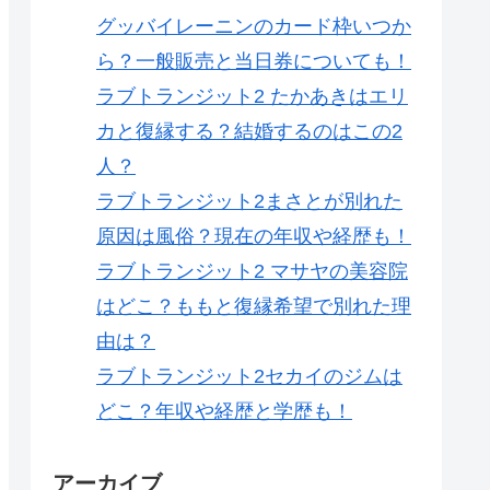
グッバイレーニンのカード枠いつか
ら？一般販売と当日券についても！
ラブトランジット2 たかあきはエリ
カと復縁する？結婚するのはこの2
人？
ラブトランジット2まさとが別れた
原因は風俗？現在の年収や経歴も！
ラブトランジット2 マサヤの美容院
はどこ？ももと復縁希望で別れた理
由は？
ラブトランジット2セカイのジムは
どこ？年収や経歴と学歴も！
アーカイブ