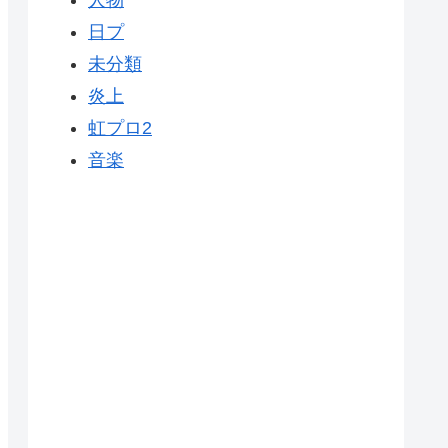
人物
日プ
未分類
炎上
虹プロ2
音楽