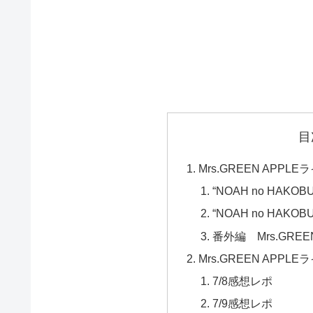
目
Mrs.GREEN APP
“NOAH no HAKO
“NOAH no HAKO
番外編 Mrs.GREEN
Mrs.GREEN APPL
7/8感想レポ
7/9感想レポ