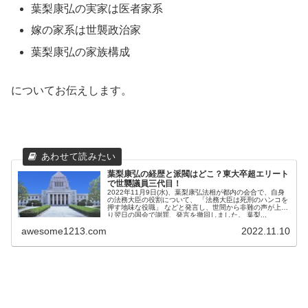
葉梨康弘の実家は医者家系
嫁の家系は世襲政治家
葉梨康弘の家族構成
についてお伝えします。
葉梨康弘の経歴と派閥はどこ？東大卒超エリート
で世襲議員三代目！
2022年11月9日(水)、葉梨康弘法相が都内の会合で、自身
の法務大臣の役割について、 「法務大臣は死刑のハンコを
押す地味な役職」 などと発言し、世間から非難の声が上が
り翌日の国会で謝罪、発言を撤回しました。 葉梨...
awesome1213.com
2022.11.10