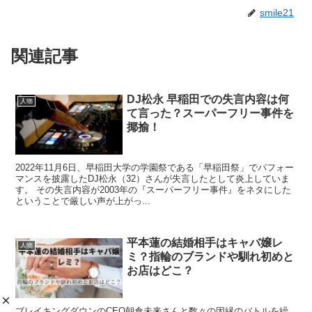
smile21
関連記事
DJ松永 早稲田での失言内容は何
人物
て言った？スーパーフリー事件を
揶揄！
2022年11月6日、早稲田大学の学園祭である「早稲田祭」でパフォー
マンスを披露したDJ松永（32）さんが失言したとして炎上していま
す。 その失言内容が2003年の『スーパーフリー事件』をネタにした
ということで厳しい声が上がっ...
平本蓮の結婚相手はキャバ嬢レ
人物
ミ？指輪のブランドや馴れ初めと
お店はどこ？
ブレイキングダウンのCEO朝倉未来さんと数々の因縁のバトルを繰