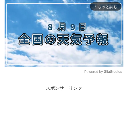
もっと読む
arrow_forward_ios
Powered by 
GliaStudios
M
スポンサーリンク
u
t
e