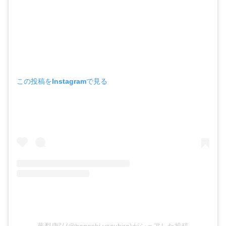
この投稿をInstagramで見る
葉梨康弘(@hanashi.yasuhiro)がシェアした投稿