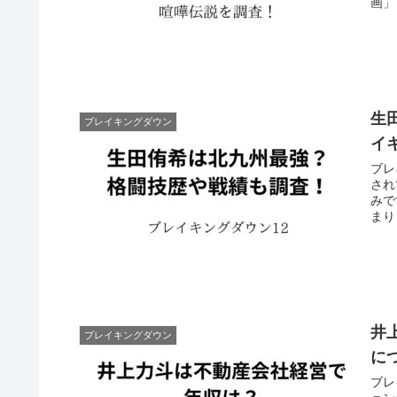
画」
生
ブレイキングダウン
イ
ブレ
され
みで
まり
井
ブレイキングダウン
に
ブレ