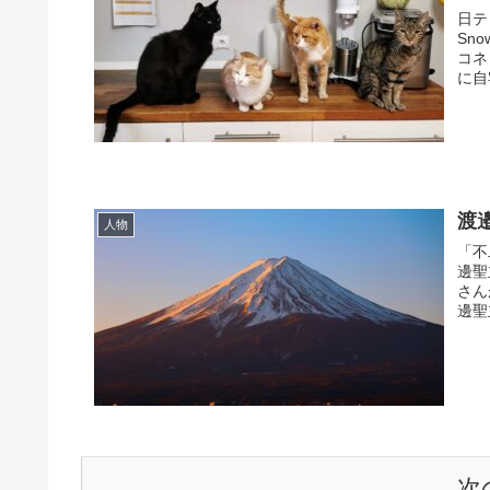
日テ
Sn
コネ
に自
渡
人物
「不
邊聖
さん
邊聖
次