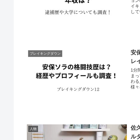
ョン
イキ
して
安
ブレイキングダウン
レ
1分
まっ
わる
様々
佐
人物
ル