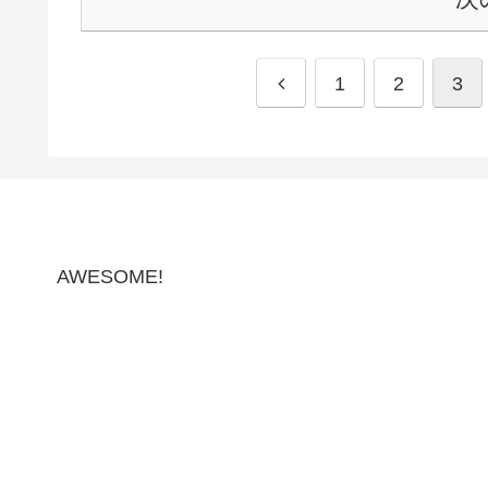
1
2
3
AWESOME!