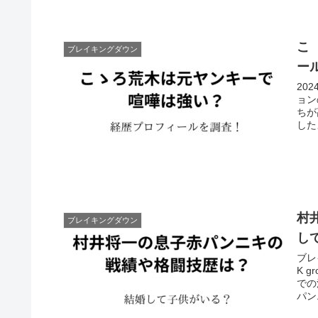
こ
ブレイキングダウン
ー
20
ョン
ちが
したよ
村
ブレイキングダウン
し
ブレ
K 
での
パン