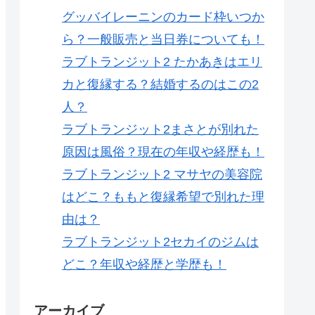
グッバイレーニンのカード枠いつか
ら？一般販売と当日券についても！
ラブトランジット2 たかあきはエリ
カと復縁する？結婚するのはこの2
人？
ラブトランジット2まさとが別れた
原因は風俗？現在の年収や経歴も！
ラブトランジット2 マサヤの美容院
はどこ？ももと復縁希望で別れた理
由は？
ラブトランジット2セカイのジムは
どこ？年収や経歴と学歴も！
アーカイブ