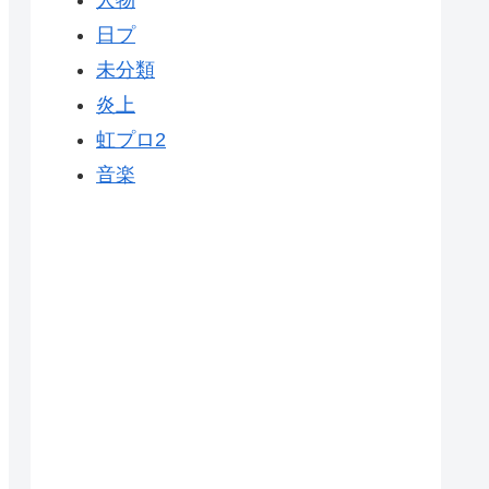
人物
日プ
未分類
炎上
虹プロ2
音楽