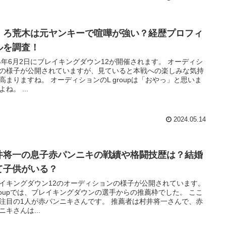
ゝろ荒木は元ヤンキーで喧嘩が強い？経歴プロフィ
ルを調査！
24年6月2日にブレイキングダウン12が開催されます。 オーディシ
の様子が公開されていますが、見ていると本戦への楽しみな気持
高まりますね。 オーディションのL groupは「おやっ」と思いま
ね。 ...
2024.05.14
井将一の息子赤パンニキの戦績や格闘技歴は？結婚
て子供がいる？
イキングダウン12のオーディションの様子が公開されています。
groupでは、ブレイキングダウンの選手からの推薦枠でした。 ここ
注目の1人が赤パンニキさんです。 推薦者は村井将一さんで、赤
ニキさんは...