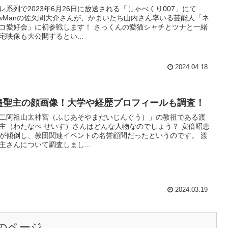
レ系列で2023年6月26日に放送される「しゃべくり007」にて
owManの佐久間大介さんが、かまいたち山内さん率いる芸能人「ネ
コ愛好会」に初参戦します！ さっくんの愛猫シャチとツナと一緒
宅映像も大公開するとい...
2024.04.18
邉聖主の顔画像！大学や経歴プロフィールも調査！
二阿祖山太神宮（ふじあそやまだいじんぐう）」の教祖である渡
主（わたなべ せいす）さんはどんな人物なのでしょう？ 安倍昭恵
が傾倒し、教団関連イベントの名誉顧問だったというのです。 渡
主さんについて調査しまし...
2024.03.19
のページ